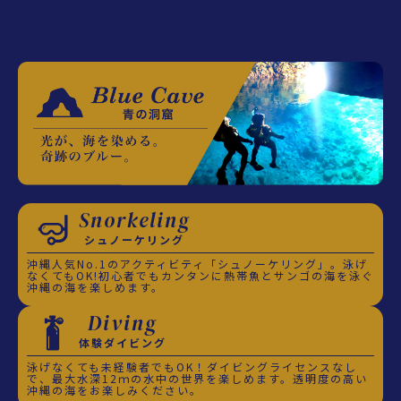
Snorkeling
シュノーケリング
沖縄人気No.1のアクティビティ「シュノーケリング」。泳げ
なくてもOK!初心者でもカンタンに熱帯魚とサンゴの海を泳ぐ
沖縄の海を楽しめます。
Diving
体験ダイビング
泳げなくても未経験者でもOK！ダイビングライセンスなし
で、最大水深12ｍの水中の世界を楽しめます。透明度の高い
沖縄の海をお楽しみください。