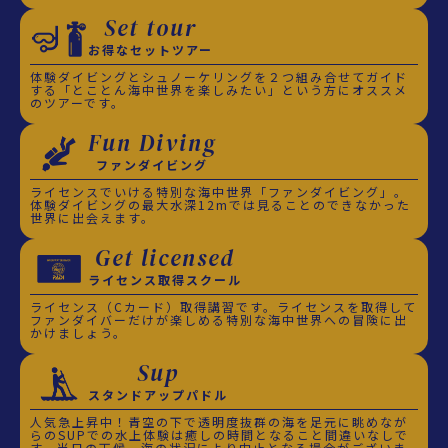
Set tour
お得なセットツアー
体験ダイビングとシュノーケリングを２つ組み合せてガイド
する「とことん海中世界を楽しみたい」という方にオススメ
のツアーです。
Fun Diving
ファンダイビング
ライセンスでいける特別な海中世界「ファンダイビング」。
体験ダイビングの最大水深12mでは見ることのできなかった
世界に出会えます。
Get licensed
ライセンス取得スクール
ライセンス（Cカード）取得講習です。ライセンスを取得して
ファンダイバーだけが楽しめる特別な海中世界への冒険に出
かけましょう。
Sup
スタンドアップパドル
人気急上昇中！青空の下で透明度抜群の海を足元に眺めなが
らのSUPでの水上体験は癒しの時間となること間違いなしで
す。当日の天候、海の状況により中止となる場合がございま