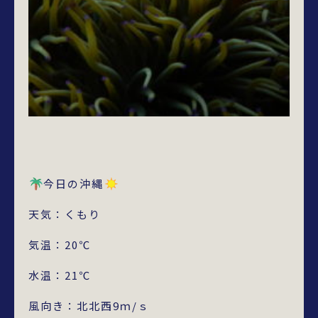
今日の沖縄
天気：くもり
気温：20℃
水温：21℃
風向き：北北西9ｍ/ｓ