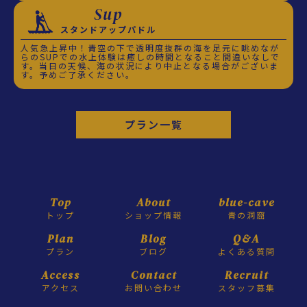
Sup
スタンドアップパドル
人気急上昇中！青空の下で透明度抜群の海を足元に眺めなが
らのSUPでの水上体験は癒しの時間となること間違いなしで
す。当日の天候、海の状況により中止となる場合がございま
す。予めご了承ください。
プラン一覧
Top
About
blue-cave
トップ
ショップ情報
青の洞窟
Plan
Blog
Q&A
プラン
ブログ
よくある質問
Access
Contact
Recruit
アクセス
お問い合わせ
スタッフ募集