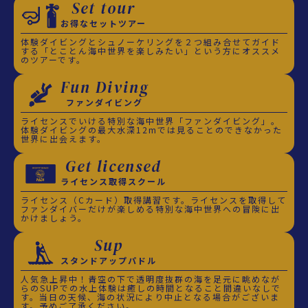
Set tour
お得なセットツアー
体験ダイビングとシュノーケリングを２つ組み合せてガイド
する「とことん海中世界を楽しみたい」という方にオススメ
のツアーです。
Fun Diving
ファンダイビング
ライセンスでいける特別な海中世界「ファンダイビング」。
体験ダイビングの最大水深12mでは見ることのできなかった
世界に出会えます。
Get licensed
ライセンス取得スクール
ライセンス（Cカード）取得講習です。ライセンスを取得して
ファンダイバーだけが楽しめる特別な海中世界への冒険に出
かけましょう。
Sup
スタンドアップパドル
人気急上昇中！青空の下で透明度抜群の海を足元に眺めなが
らのSUPでの水上体験は癒しの時間となること間違いなしで
す。当日の天候、海の状況により中止となる場合がございま
す。予めご了承ください。