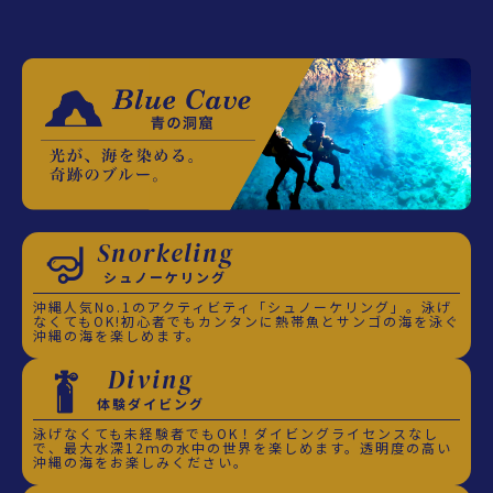
Snorkeling
シュノーケリング
沖縄人気No.1のアクティビティ「シュノーケリング」。泳げ
なくてもOK!初心者でもカンタンに熱帯魚とサンゴの海を泳ぐ
沖縄の海を楽しめます。
Diving
体験ダイビング
泳げなくても未経験者でもOK！ダイビングライセンスなし
で、最大水深12ｍの水中の世界を楽しめます。透明度の高い
沖縄の海をお楽しみください。