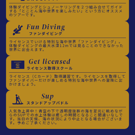
体験ダイビングとシュノーケリングを２つ組み合せてガイド
する「とことん海中世界を楽しみたい」という方にオススメ
のツアーです。
Fun Diving
ファンダイビング
ライセンスでいける特別な海中世界「ファンダイビング」。
体験ダイビングの最大水深12mでは見ることのできなかった
世界に出会えます。
Get licensed
ライセンス取得スクール
ライセンス（Cカード）取得講習です。ライセンスを取得して
ファンダイバーだけが楽しめる特別な海中世界への冒険に出
かけましょう。
Sup
スタンドアップパドル
人気急上昇中！青空の下で透明度抜群の海を足元に眺めなが
らのSUPでの水上体験は癒しの時間となること間違いなしで
す。当日の天候、海の状況により中止となる場合がございま
す。予めご了承ください。