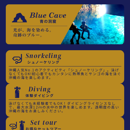
Snorkeling
シュノーケリング
沖縄人気No.1のアクティビティ「シュノーケリング」。泳げ
なくてもOK!初心者でもカンタンに熱帯魚とサンゴの海を泳ぐ
沖縄の海を楽しめます。
Diving
体験ダイビング
泳げなくても未経験者でもOK！ダイビングライセンスなし
で、最大水深12ｍの水中の世界を楽しめます。透明度の高い
沖縄の海をお楽しみください。
Set tour
お得なセットツアー