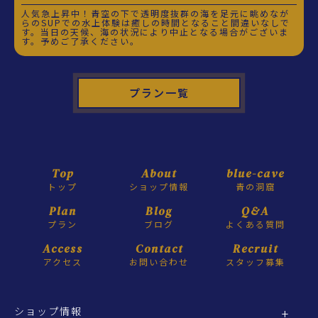
人気急上昇中！青空の下で透明度抜群の海を足元に眺めなが
らのSUPでの水上体験は癒しの時間となること間違いなしで
す。当日の天候、海の状況により中止となる場合がございま
す。予めご了承ください。
プラン一覧
Top
About
blue-cave
トップ
ショップ情報
青の洞窟
Plan
Blog
Q&A
プラン
ブログ
よくある質問
Access
Contact
Recruit
アクセス
お問い合わせ
スタッフ募集
ショップ情報