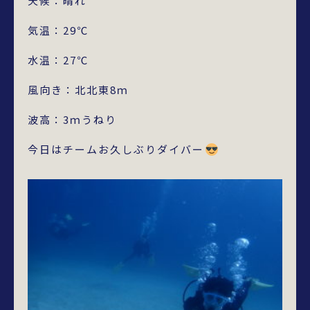
天候：晴れ
気温：29℃
水温：27℃
風向き：北北東8ｍ
波高：3ｍうねり
今日はチームお久しぶりダイバー