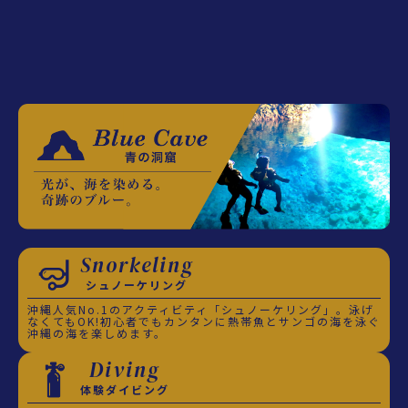
Snorkeling
シュノーケリング
沖縄人気No.1のアクティビティ「シュノーケリング」。泳げ
なくてもOK!初心者でもカンタンに熱帯魚とサンゴの海を泳ぐ
沖縄の海を楽しめます。
Diving
体験ダイビング