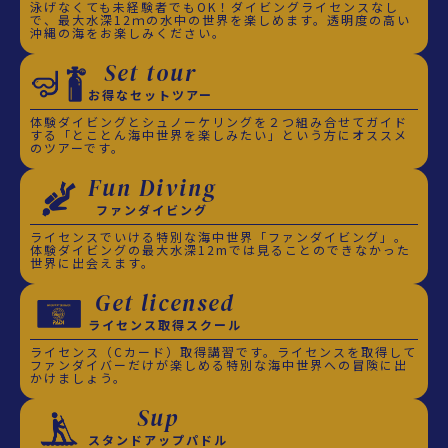
泳げなくても未経験者でもOK！ダイビングライセンスなし
で、最大水深12ｍの水中の世界を楽しめます。透明度の高い
沖縄の海をお楽しみください。
Set tour
お得なセットツアー
体験ダイビングとシュノーケリングを２つ組み合せてガイド
する「とことん海中世界を楽しみたい」という方にオススメ
のツアーです。
Fun Diving
ファンダイビング
ライセンスでいける特別な海中世界「ファンダイビング」。
体験ダイビングの最大水深12mでは見ることのできなかった
世界に出会えます。
Get licensed
ライセンス取得スクール
ライセンス（Cカード）取得講習です。ライセンスを取得して
ファンダイバーだけが楽しめる特別な海中世界への冒険に出
かけましょう。
Sup
スタンドアップパドル