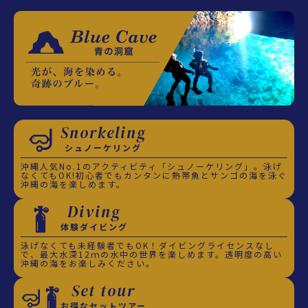
Snorkeling
シュノーケリング
沖縄人気No.1のアクティビティ「シュノーケリング」。泳げ
なくてもOK!初心者でもカンタンに熱帯魚とサンゴの海を泳ぐ
沖縄の海を楽しめます。
Diving
体験ダイビング
泳げなくても未経験者でもOK！ダイビングライセンスなし
で、最大水深12ｍの水中の世界を楽しめます。透明度の高い
沖縄の海をお楽しみください。
Set tour
お得なセットツアー