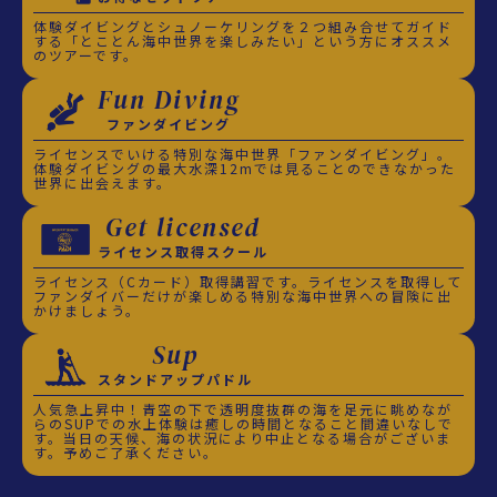
体験ダイビングとシュノーケリングを２つ組み合せてガイド
する「とことん海中世界を楽しみたい」という方にオススメ
のツアーです。
Fun Diving
ファンダイビング
ライセンスでいける特別な海中世界「ファンダイビング」。
体験ダイビングの最大水深12mでは見ることのできなかった
世界に出会えます。
Get licensed
ライセンス取得スクール
ライセンス（Cカード）取得講習です。ライセンスを取得して
ファンダイバーだけが楽しめる特別な海中世界への冒険に出
かけましょう。
Sup
スタンドアップパドル
人気急上昇中！青空の下で透明度抜群の海を足元に眺めなが
らのSUPでの水上体験は癒しの時間となること間違いなしで
す。当日の天候、海の状況により中止となる場合がございま
す。予めご了承ください。