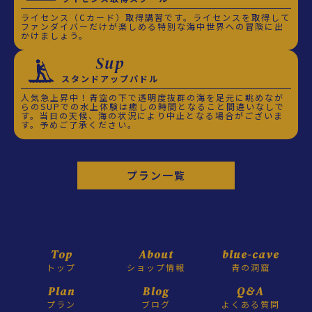
ライセンス（Cカード）取得講習です。ライセンスを取得して
ファンダイバーだけが楽しめる特別な海中世界への冒険に出
かけましょう。
Sup
スタンドアップパドル
人気急上昇中！青空の下で透明度抜群の海を足元に眺めなが
らのSUPでの水上体験は癒しの時間となること間違いなしで
す。当日の天候、海の状況により中止となる場合がございま
す。予めご了承ください。
プラン一覧
Top
About
blue-cave
トップ
ショップ情報
青の洞窟
Plan
Blog
Q&A
プラン
ブログ
よくある質問