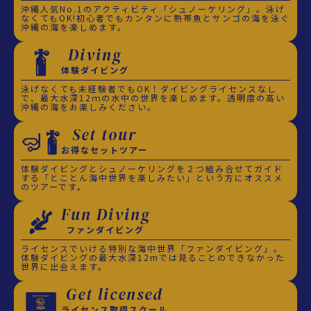
沖縄人気No.1のアクティビティ「シュノーケリング」。泳げ
なくてもOK!初心者でもカンタンに熱帯魚とサンゴの海を泳ぐ
沖縄の海を楽しめます。
Diving
体験ダイビング
泳げなくても未経験者でもOK！ダイビングライセンスなし
で、最大水深12ｍの水中の世界を楽しめます。透明度の高い
沖縄の海をお楽しみください。
Set tour
お得なセットツアー
体験ダイビングとシュノーケリングを２つ組み合せてガイド
する「とことん海中世界を楽しみたい」という方にオススメ
のツアーです。
Fun Diving
ファンダイビング
ライセンスでいける特別な海中世界「ファンダイビング」。
体験ダイビングの最大水深12mでは見ることのできなかった
世界に出会えます。
Get licensed
ライセンス取得スクール