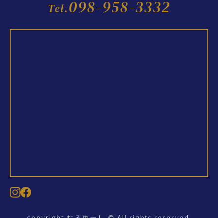
098-958-3332
Tel.
copyright むるぬーし © All rights reserved.