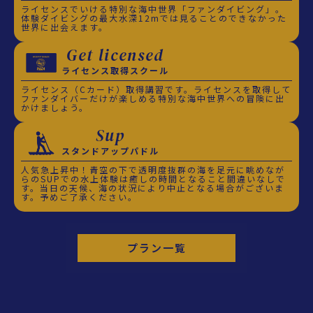
ライセンスでいける特別な海中世界「ファンダイビング」。
体験ダイビングの最大水深12mでは見ることのできなかった
世界に出会えます。
Get licensed
ライセンス取得スクール
ライセンス（Cカード）取得講習です。ライセンスを取得して
ファンダイバーだけが楽しめる特別な海中世界への冒険に出
かけましょう。
Sup
スタンドアップパドル
人気急上昇中！青空の下で透明度抜群の海を足元に眺めなが
らのSUPでの水上体験は癒しの時間となること間違いなしで
す。当日の天候、海の状況により中止となる場合がございま
す。予めご了承ください。
プラン一覧