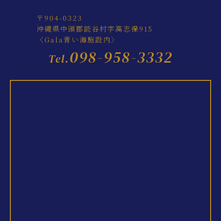
〒904-0323
沖縄県中頭郡読谷村字高志保915
〈Gala青い海施設内〉
098-958-3332
Tel.