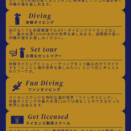
なくてもOK!初心者でもカンタンに熱帯魚とサンゴの海を泳ぐ
沖縄の海を楽しめます。
Diving
体験ダイビング
泳げなくても未経験者でもOK！ダイビングライセンスなし
で、最大水深12ｍの水中の世界を楽しめます。透明度の高い
沖縄の海をお楽しみください。
Set tour
お得なセットツアー
体験ダイビングとシュノーケリングを２つ組み合せてガイド
する「とことん海中世界を楽しみたい」という方にオススメ
のツアーです。
Fun Diving
ファンダイビング
ライセンスでいける特別な海中世界「ファンダイビング」。
体験ダイビングの最大水深12mでは見ることのできなかった
世界に出会えます。
Get licensed
ライセンス取得スクール
ライセンス（Cカード）取得講習です。ライセンスを取得して