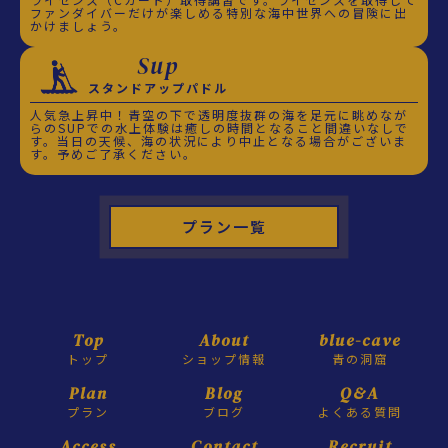
ファンダイバーだけが楽しめる特別な海中世界への冒険に出
かけましょう。
Sup
スタンドアップパドル
人気急上昇中！青空の下で透明度抜群の海を足元に眺めなが
らのSUPでの水上体験は癒しの時間となること間違いなしで
す。当日の天候、海の状況により中止となる場合がございま
す。予めご了承ください。
プラン一覧
Top
About
blue-cave
トップ
ショップ情報
青の洞窟
Plan
Blog
Q&A
プラン
ブログ
よくある質問
Access
Contact
Recruit