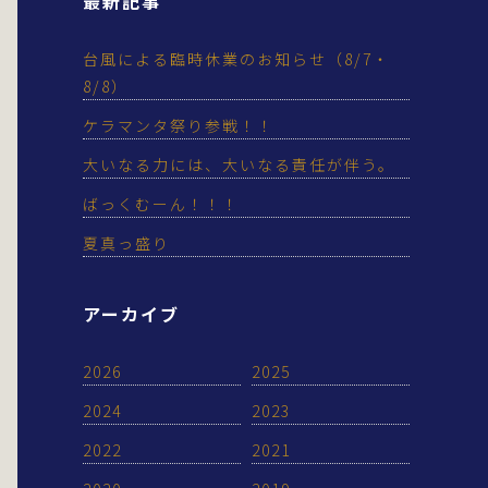
最新記事
台風による臨時休業のお知らせ（8/7・
8/8）
ケラマンタ祭り参戦！！
大いなる力には、大いなる責任が伴う。
ばっくむーん！！！
夏真っ盛り
アーカイブ
2026
2025
2024
2023
2022
2021