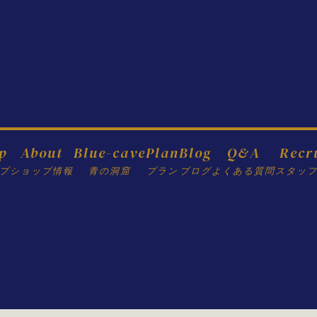
p
About
Blue-cave
Plan
Blog
Q&A
Recr
プ
ショップ情報
青の洞窟
プラン
ブログ
よくある質問
スタッ