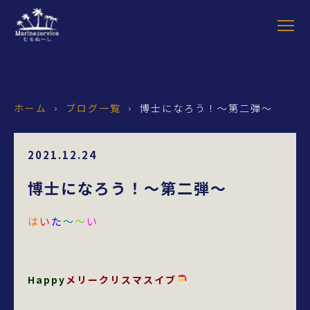
ホーム
ブログ一覧
博士になろう！～第二弾～
›
›
2021.12.24
博士になろう！～第二弾～
は
い
た
～
～
い
Happy
メリークリスマスイブ