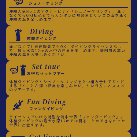
シュノーケリング
沖縄人気No.1のアクティビティ「シュノーケリング」。泳げ
なくてもOK!初心者でもカンタンに熱帯魚とサンゴの海を泳ぐ
沖縄の海を楽しめます。
Diving
体験ダイビング
泳げなくても未経験者でもOK！ダイビングライセンスなし
で、最大水深12ｍの水中の世界を楽しめます。透明度の高い
沖縄の海をお楽しみください。
Set tour
お得なセットツアー
体験ダイビングとシュノーケリングを２つ組み合せてガイド
する「とことん海中世界を楽しみたい」という方にオススメ
のツアーです。
Fun Diving
ファンダイビング
ライセンスでいける特別な海中世界「ファンダイビング」。
体験ダイビングの最大水深12mでは見ることのできなかった
世界に出会えます。