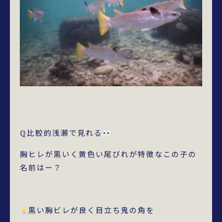
ℚ比較的浅瀬で見れる
胸ヒレが黒いく黄色い尾びれが特徴なこの子の
名前はー？
黒い胸ビレが良く目立ち鬼の角を