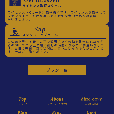
Get licensed
ライセンス取得スクール
ライセンス（Cカード）取得講習です。ライセンスを取得して
ファンダイバーだけが楽しめる特別な海中世界への冒険に出
かけましょう。
Sup
スタンドアップパドル
人気急上昇中！青空の下で透明度抜群の海を足元に眺めなが
らのSUPでの水上体験は癒しの時間となること間違いなしで
す。当日の天候、海の状況により中止となる場合がございま
す。予めご了承ください。
プラン一覧
Top
About
blue-cave
トップ
ショップ情報
青の洞窟
Plan
Blog
Q&A