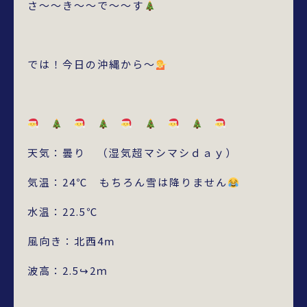
さ～～き～～で～～す
では！今日の沖縄から～
天気：曇り （湿気超マシマシｄａｙ）
気温：24℃ もちろん雪は降りません
水温：22.5℃
風向き：北西4ⅿ
波高：2.5↪2ｍ