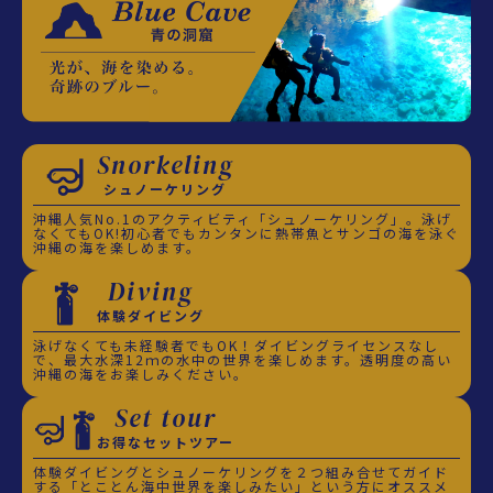
Snorkeling
シュノーケリング
沖縄人気No.1のアクティビティ「シュノーケリング」。泳げ
なくてもOK!初心者でもカンタンに熱帯魚とサンゴの海を泳ぐ
沖縄の海を楽しめます。
Diving
体験ダイビング
泳げなくても未経験者でもOK！ダイビングライセンスなし
で、最大水深12ｍの水中の世界を楽しめます。透明度の高い
沖縄の海をお楽しみください。
Set tour
お得なセットツアー
体験ダイビングとシュノーケリングを２つ組み合せてガイド
する「とことん海中世界を楽しみたい」という方にオススメ