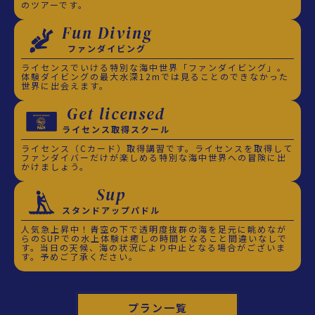
のツアーです。
Fun Diving
ファンダイビング
ライセンスでいける特別な海中世界「ファンダイビング」。
体験ダイビングの最大水深12mでは見ることのできなかった
世界に出会えます。
Get licensed
ライセンス取得スクール
ライセンス（Cカード）取得講習です。ライセンスを取得して
ファンダイバーだけが楽しめる特別な海中世界への冒険に出
かけましょう。
Sup
スタンドアップパドル
人気急上昇中！青空の下で透明度抜群の海を足元に眺めなが
らのSUPでの水上体験は癒しの時間となること間違いなしで
す。当日の天候、海の状況により中止となる場合がございま
す。予めご了承ください。
プラン一覧