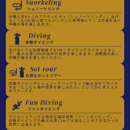
Snorkeling
シュノーケリング
沖縄人気No.1のアクティビティ「シュノーケリング」。泳げ
なくてもOK!初心者でもカンタンに熱帯魚とサンゴの海を泳ぐ
沖縄の海を楽しめます。
Diving
体験ダイビング
泳げなくても未経験者でもOK！ダイビングライセンスなし
で、最大水深12ｍの水中の世界を楽しめます。透明度の高い
沖縄の海をお楽しみください。
Set tour
お得なセットツアー
体験ダイビングとシュノーケリングを２つ組み合せてガイド
する「とことん海中世界を楽しみたい」という方にオススメ
のツアーです。
Fun Diving
ファンダイビング
ライセンスでいける特別な海中世界「ファンダイビング」。
体験ダイビングの最大水深12mでは見ることのできなかった
世界に出会えます。