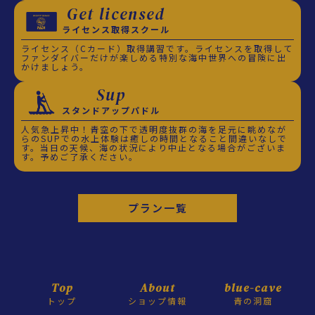
Get licensed
ライセンス取得スクール
ライセンス（Cカード）取得講習です。ライセンスを取得して
ファンダイバーだけが楽しめる特別な海中世界への冒険に出
かけましょう。
Sup
スタンドアップパドル
人気急上昇中！青空の下で透明度抜群の海を足元に眺めなが
らのSUPでの水上体験は癒しの時間となること間違いなしで
す。当日の天候、海の状況により中止となる場合がございま
す。予めご了承ください。
プラン一覧
Top
About
blue-cave
トップ
ショップ情報
青の洞窟