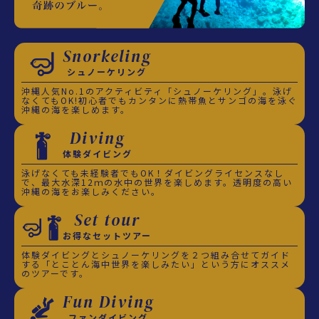
Snorkeling
シュノーケリング
沖縄人気No.1のアクティビティ「シュノーケリング」。泳げ
なくてもOK!初心者でもカンタンに熱帯魚とサンゴの海を泳ぐ
沖縄の海を楽しめます。
Diving
体験ダイビング
泳げなくても未経験者でもOK！ダイビングライセンスなし
で、最大水深12ｍの水中の世界を楽しめます。透明度の高い
沖縄の海をお楽しみください。
Set tour
お得なセットツアー
体験ダイビングとシュノーケリングを２つ組み合せてガイド
する「とことん海中世界を楽しみたい」という方にオススメ
のツアーです。
Fun Diving
ファンダイビング