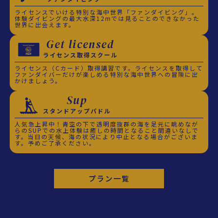
ライセンスでいける特別な海中世界「ファンダイビング」。
体験ダイビングの最大水深12mでは見ることのできなかった
世界に出会えます。
Get licensed
ライセンス取得スクール
ライセンス（Cカード）取得講習です。ライセンスを取得して
ファンダイバーだけが楽しめる特別な海中世界への冒険に出
かけましょう。
Sup
スタンドアップパドル
人気急上昇中！青空の下で透明度抜群の海を足元に眺めなが
らのSUPでの水上体験は癒しの時間となること間違いなしで
す。当日の天候、海の状況により中止となる場合がございま
す。予めご了承ください。
プラン一覧