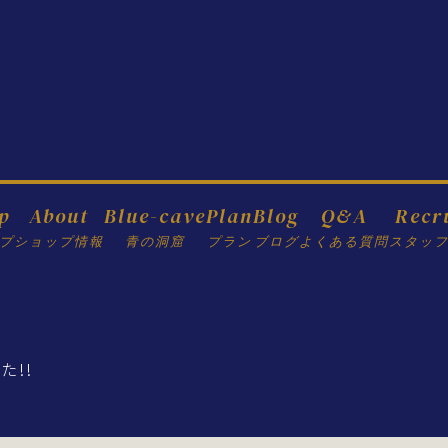
p
About
Blue-cave
Plan
Blog
Q&A
Recr
プ
ショップ情報
青の洞窟
プラン
ブログ
よくある質問
スタッ
た!!