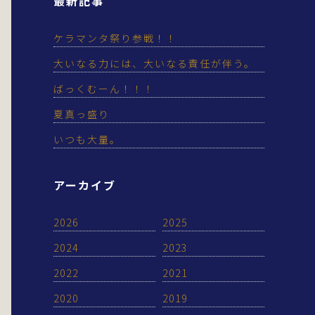
最新記事
ケラマンタ祭り参戦！！
大いなる力には、大いなる責任が伴う。
ばっくむーん！！！
夏真っ盛り
いつも大量。
アーカイブ
2026
2025
2024
2023
2022
2021
2020
2019