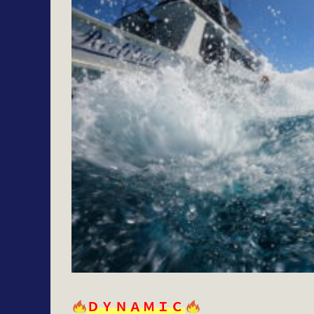
ＤＹＮＡＭＩＣ