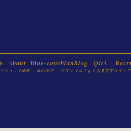
p
About
Blue-cave
Plan
Blog
Q&A
Recr
プ
ショップ情報
青の洞窟
プラン
ブログ
よくある質問
スタッ