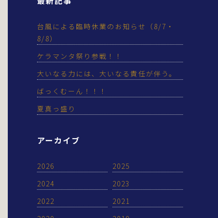
最新記事
台風による臨時休業のお知らせ（8/7・
8/8）
ケラマンタ祭り参戦！！
大いなる力には、大いなる責任が伴う。
ばっくむーん！！！
夏真っ盛り
アーカイブ
2026
2025
2024
2023
2022
2021