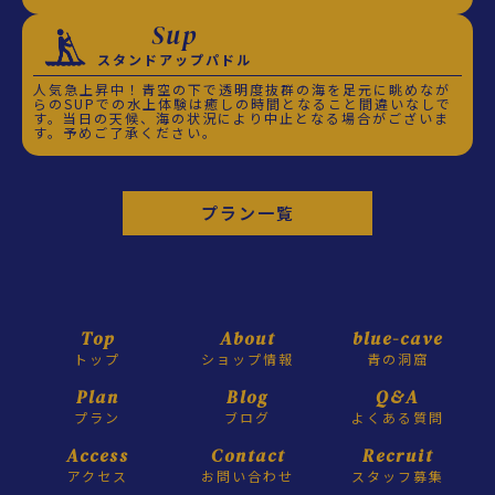
Sup
スタンドアップパドル
人気急上昇中！青空の下で透明度抜群の海を足元に眺めなが
らのSUPでの水上体験は癒しの時間となること間違いなしで
す。当日の天候、海の状況により中止となる場合がございま
す。予めご了承ください。
プラン一覧
Top
About
blue-cave
トップ
ショップ情報
青の洞窟
Plan
Blog
Q&A
プラン
ブログ
よくある質問
Access
Contact
Recruit
アクセス
お問い合わせ
スタッフ募集