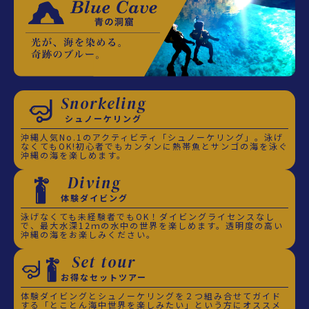
Snorkeling
シュノーケリング
沖縄人気No.1のアクティビティ「シュノーケリング」。泳げ
なくてもOK!初心者でもカンタンに熱帯魚とサンゴの海を泳ぐ
沖縄の海を楽しめます。
Diving
体験ダイビング
泳げなくても未経験者でもOK！ダイビングライセンスなし
で、最大水深12ｍの水中の世界を楽しめます。透明度の高い
沖縄の海をお楽しみください。
Set tour
お得なセットツアー
体験ダイビングとシュノーケリングを２つ組み合せてガイド
する「とことん海中世界を楽しみたい」という方にオススメ