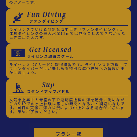
のツアーです。
Fun Diving
ファンダイビング
ライセンスでいける特別な海中世界「ファンダイビング」。
体験ダイビングの最大水深12mでは見ることのできなかった
世界に出会えます。
Get licensed
ライセンス取得スクール
ライセンス（Cカード）取得講習です。ライセンスを取得して
ファンダイバーだけが楽しめる特別な海中世界への冒険に出
かけましょう。
Sup
スタンドアップパドル
人気急上昇中！青空の下で透明度抜群の海を足元に眺めなが
らのSUPでの水上体験は癒しの時間となること間違いなしで
す。当日の天候、海の状況により中止となる場合がございま
す。予めご了承ください。
プラン一覧