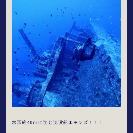
水深約40ｍに沈む沈没船エモンズ！！！