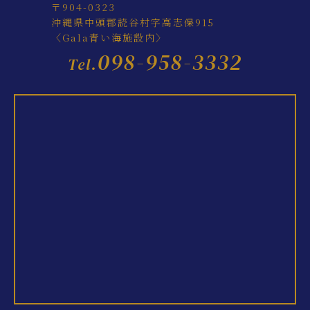
〒904-0323
沖縄県中頭郡読谷村字高志保915
〈Gala青い海施設内〉
098-958-3332
Tel.