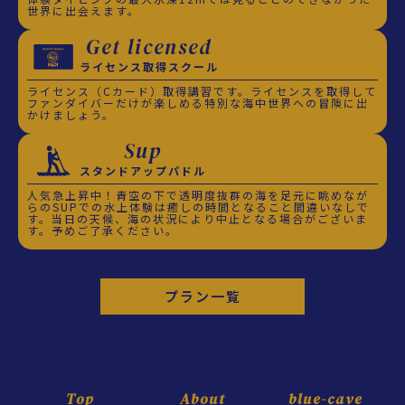
世界に出会えます。
Get licensed
ライセンス取得スクール
ライセンス（Cカード）取得講習です。ライセンスを取得して
ファンダイバーだけが楽しめる特別な海中世界への冒険に出
かけましょう。
Sup
スタンドアップパドル
人気急上昇中！青空の下で透明度抜群の海を足元に眺めなが
らのSUPでの水上体験は癒しの時間となること間違いなしで
す。当日の天候、海の状況により中止となる場合がございま
す。予めご了承ください。
プラン一覧
Top
About
blue-cave