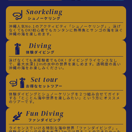
Snorkeling
シュノーケリング
沖縄人気No.1のアクティビティ「シュノーケリング」。泳げ
なくてもOK!初心者でもカンタンに熱帯魚とサンゴの海を泳ぐ
沖縄の海を楽しめます。
Diving
体験ダイビング
泳げなくても未経験者でもOK！ダイビングライセンスなし
で、最大水深12ｍの水中の世界を楽しめます。透明度の高い
沖縄の海をお楽しみください。
Set tour
お得なセットツアー
体験ダイビングとシュノーケリングを２つ組み合せてガイド
する「とことん海中世界を楽しみたい」という方にオススメ
のツアーです。
Fun Diving
ファンダイビング
ライセンスでいける特別な海中世界「ファンダイビング」。
体験ダイビングの最大水深12mでは見ることのできなかった