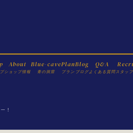
p
About
Blue-cave
Plan
Blog
Q&A
Recr
プ
ショップ情報
青の洞窟
プラン
ブログ
よくある質問
スタッ
リー！