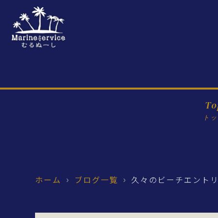
To
トッ
ホーム
ブログ一覧
久々のビーチエント
›
›