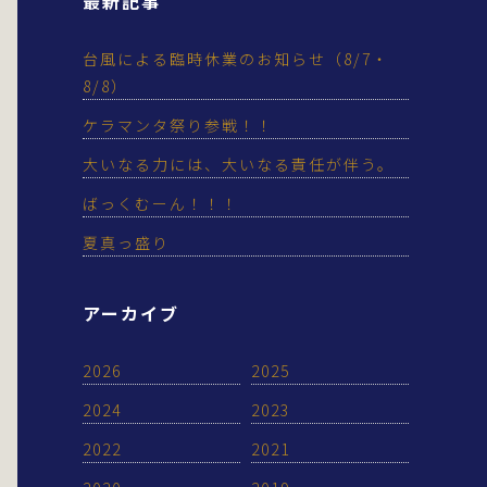
最新記事
台風による臨時休業のお知らせ（8/7・
8/8）
ケラマンタ祭り参戦！！
大いなる力には、大いなる責任が伴う。
ばっくむーん！！！
夏真っ盛り
アーカイブ
2026
2025
2024
2023
2022
2021