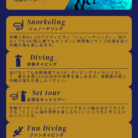
Snorkeling
シュノーケリング
沖縄人気No.1のアクティビティ「シュノーケリング」。泳げ
なくてもOK!初心者でもカンタンに熱帯魚とサンゴの海を泳ぐ
沖縄の海を楽しめます。
Diving
体験ダイビング
泳げなくても未経験者でもOK！ダイビングライセンスなし
で、最大水深12ｍの水中の世界を楽しめます。透明度の高い
沖縄の海をお楽しみください。
Set tour
お得なセットツアー
体験ダイビングとシュノーケリングを２つ組み合せてガイド
する「とことん海中世界を楽しみたい」という方にオススメ
のツアーです。
Fun Diving
ファンダイビング