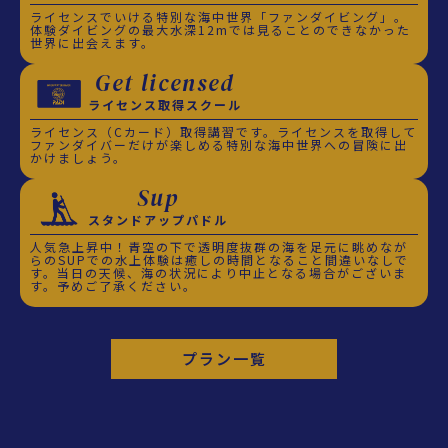
ライセンスでいける特別な海中世界「ファンダイビング」。
体験ダイビングの最大水深12mでは見ることのできなかった
世界に出会えます。
Get licensed
ライセンス取得スクール
ライセンス（Cカード）取得講習です。ライセンスを取得して
ファンダイバーだけが楽しめる特別な海中世界への冒険に出
かけましょう。
Sup
スタンドアップパドル
人気急上昇中！青空の下で透明度抜群の海を足元に眺めなが
らのSUPでの水上体験は癒しの時間となること間違いなしで
す。当日の天候、海の状況により中止となる場合がございま
す。予めご了承ください。
プラン一覧