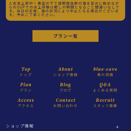
人気急上昇中！青空の下で透明度抜群の海を足元に眺めなが
らのSUPでの水上体験は癒しの時間となること間違いなしで
す。当日の天候、海の状況により中止となる場合がございま
す。予めご了承ください。
プラン一覧
Top
About
blue-cave
トップ
ショップ情報
青の洞窟
Plan
Blog
Q&A
プラン
ブログ
よくある質問
Access
Contact
Recruit
アクセス
お問い合わせ
スタッフ募集
ショップ情報