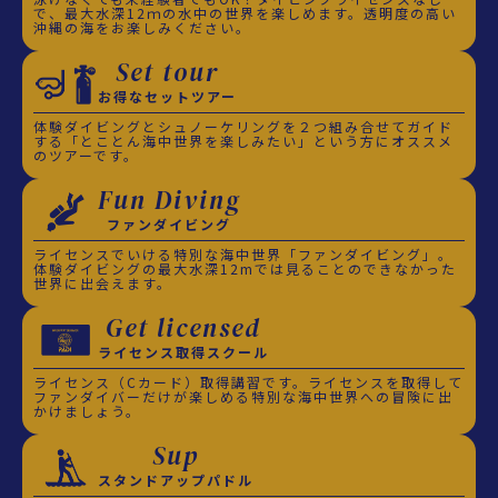
で、最大水深12ｍの水中の世界を楽しめます。透明度の高い
沖縄の海をお楽しみください。
Set tour
お得なセットツアー
体験ダイビングとシュノーケリングを２つ組み合せてガイド
する「とことん海中世界を楽しみたい」という方にオススメ
のツアーです。
Fun Diving
ファンダイビング
ライセンスでいける特別な海中世界「ファンダイビング」。
体験ダイビングの最大水深12mでは見ることのできなかった
世界に出会えます。
Get licensed
ライセンス取得スクール
ライセンス（Cカード）取得講習です。ライセンスを取得して
ファンダイバーだけが楽しめる特別な海中世界への冒険に出
かけましょう。
Sup
スタンドアップパドル