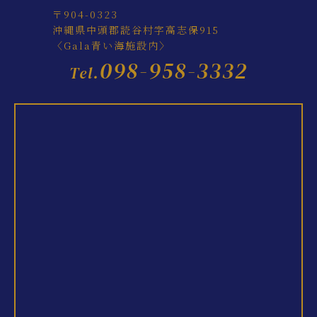
〒904-0323
沖縄県中頭郡読谷村字高志保915
〈Gala青い海施設内〉
098-958-3332
Tel.