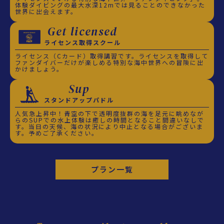
体験ダイビングの最大水深12mでは見ることのできなかった
世界に出会えます。
Get licensed
ライセンス取得スクール
ライセンス（Cカード）取得講習です。ライセンスを取得して
ファンダイバーだけが楽しめる特別な海中世界への冒険に出
かけましょう。
Sup
スタンドアップパドル
人気急上昇中！青空の下で透明度抜群の海を足元に眺めなが
らのSUPでの水上体験は癒しの時間となること間違いなしで
す。当日の天候、海の状況により中止となる場合がございま
す。予めご了承ください。
プラン一覧