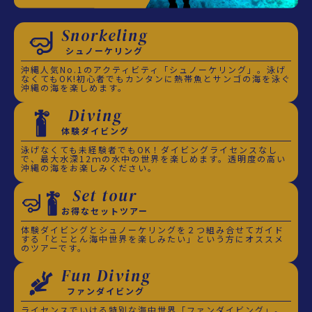
Snorkeling
シュノーケリング
沖縄人気No.1のアクティビティ「シュノーケリング」。泳げ
なくてもOK!初心者でもカンタンに熱帯魚とサンゴの海を泳ぐ
沖縄の海を楽しめます。
Diving
体験ダイビング
泳げなくても未経験者でもOK！ダイビングライセンスなし
で、最大水深12ｍの水中の世界を楽しめます。透明度の高い
沖縄の海をお楽しみください。
Set tour
お得なセットツアー
体験ダイビングとシュノーケリングを２つ組み合せてガイド
する「とことん海中世界を楽しみたい」という方にオススメ
のツアーです。
Fun Diving
ファンダイビング
ライセンスでいける特別な海中世界「ファンダイビング」。