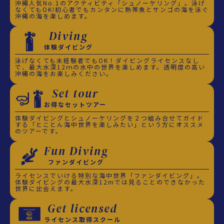
沖縄人気No.1のアクティビティ「シュノーケリング」。泳げ
なくてもOK!初心者でもカンタンに熱帯魚とサンゴの海を泳ぐ
沖縄の海を楽しめます。
Diving
体験ダイビング
泳げなくても未経験者でもOK！ダイビングライセンスなし
で、最大水深12ｍの水中の世界を楽しめます。透明度の高い
沖縄の海をお楽しみください。
Set tour
お得なセットツアー
体験ダイビングとシュノーケリングを２つ組み合せてガイド
する「とことん海中世界を楽しみたい」という方にオススメ
のツアーです。
Fun Diving
ファンダイビング
ライセンスでいける特別な海中世界「ファンダイビング」。
体験ダイビングの最大水深12mでは見ることのできなかった
世界に出会えます。
Get licensed
ライセンス取得スクール