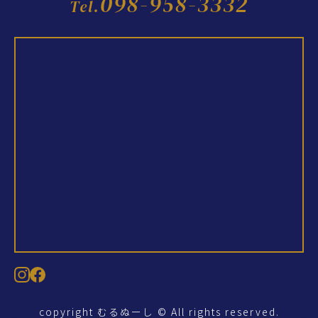
098-958-3332
Tel.
copyright むるぬーし © All rights reserved.