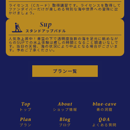
ライセンス（Cカード）取得講習です。ライセンスを取得して
ファンダイバーだけが楽しめる特別な海中世界への冒険に出
かけましょう。
Sup
スタンドアップパドル
人気急上昇中！青空の下で透明度抜群の海を足元に眺めなが
らのSUPでの水上体験は癒しの時間となること間違いなしで
す。当日の天候、海の状況により中止となる場合がございま
す。予めご了承ください。
プラン一覧
Top
About
blue-cave
トップ
ショップ情報
青の洞窟
Plan
Blog
Q&A
プラン
ブログ
よくある質問