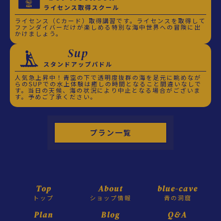
ライセンス取得スクール
ライセンス（Cカード）取得講習です。ライセンスを取得して
ファンダイバーだけが楽しめる特別な海中世界への冒険に出
かけましょう。
Sup
スタンドアップパドル
人気急上昇中！青空の下で透明度抜群の海を足元に眺めなが
らのSUPでの水上体験は癒しの時間となること間違いなしで
す。当日の天候、海の状況により中止となる場合がございま
す。予めご了承ください。
プラン一覧
Top
About
blue-cave
トップ
ショップ情報
青の洞窟
Plan
Blog
Q&A