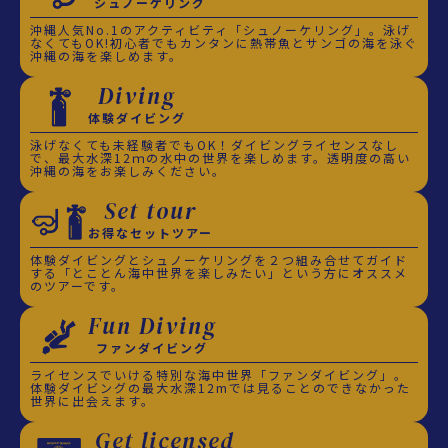
シュノーケリング
沖縄人気No.1のアクティビティ「シュノーケリング」。泳げ
なくてもOK!初心者でもカンタンに熱帯魚とサンゴの海を泳ぐ
沖縄の海を楽しめます。
Diving
体験ダイビング
泳げなくても未経験者でもOK！ダイビングライセンスなし
で、最大水深12ｍの水中の世界を楽しめます。透明度の高い
沖縄の海をお楽しみください。
Set tour
お得なセットツアー
体験ダイビングとシュノーケリングを２つ組み合せてガイド
する「とことん海中世界を楽しみたい」という方にオススメ
のツアーです。
Fun Diving
ファンダイビング
ライセンスでいける特別な海中世界「ファンダイビング」。
体験ダイビングの最大水深12mでは見ることのできなかった
世界に出会えます。
Get licensed