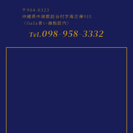
〒904-0323
沖縄県中頭郡読谷村字高志保915
〈Gala青い海施設内〉
098-958-3332
Tel.