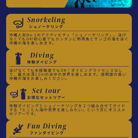
Snorkeling
シュノーケリング
沖縄人気No.1のアクティビティ「シュノーケリング」。泳げ
なくてもOK!初心者でもカンタンに熱帯魚とサンゴの海を泳ぐ
沖縄の海を楽しめます。
Diving
体験ダイビング
泳げなくても未経験者でもOK！ダイビングライセンスなし
で、最大水深12ｍの水中の世界を楽しめます。透明度の高い
沖縄の海をお楽しみください。
Set tour
お得なセットツアー
体験ダイビングとシュノーケリングを２つ組み合せてガイド
する「とことん海中世界を楽しみたい」という方にオススメ
のツアーです。
Fun Diving
ファンダイビング