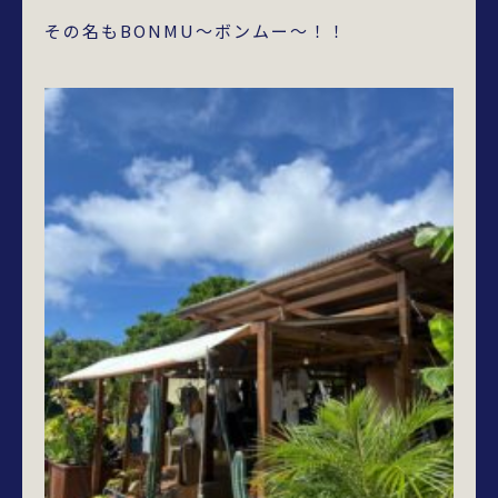
その名もBONMU～ボンムー～！！