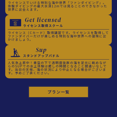
ライセンスでいける特別な海中世界「ファンダイビング」。
体験ダイビングの最大水深12mでは見ることのできなかった
世界に出会えます。
Get licensed
ライセンス取得スクール
ライセンス（Cカード）取得講習です。ライセンスを取得して
ファンダイバーだけが楽しめる特別な海中世界への冒険に出
かけましょう。
Sup
スタンドアップパドル
人気急上昇中！青空の下で透明度抜群の海を足元に眺めなが
らのSUPでの水上体験は癒しの時間となること間違いなしで
す。当日の天候、海の状況により中止となる場合がございま
す。予めご了承ください。
プラン一覧