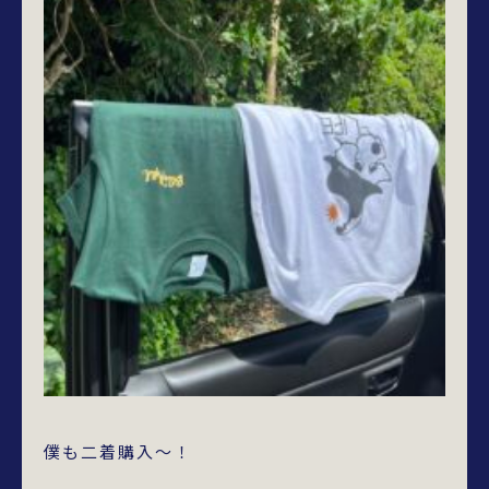
僕も二着購入～！