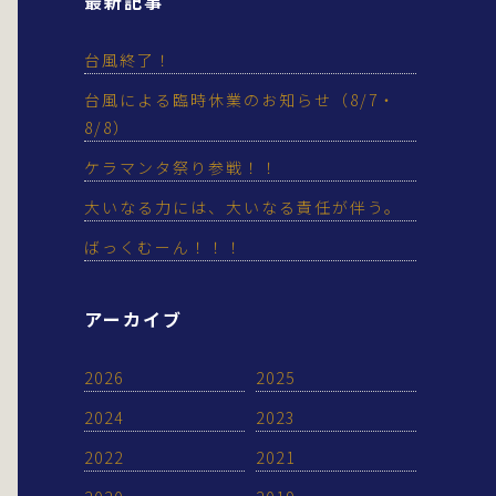
最新記事
台風終了！
台風による臨時休業のお知らせ（8/7・
8/8）
ケラマンタ祭り参戦！！
大いなる力には、大いなる責任が伴う。
ばっくむーん！！！
アーカイブ
2026
2025
2024
2023
2022
2021