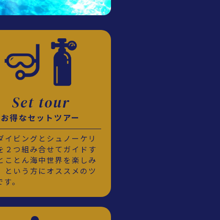
Set tour
お得なセットツアー
ダイビングとシュノーケリ
を２つ組み合せてガイドす
とことん海中世界を楽しみ
」という方にオススメのツ
です。