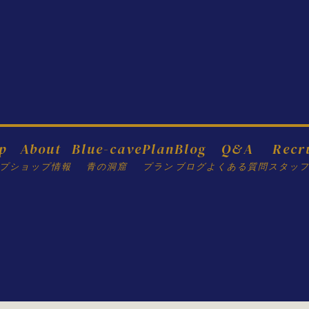
p
About
Blue-cave
Plan
Blog
Q&A
Recr
プ
ショップ情報
青の洞窟
プラン
ブログ
よくある質問
スタッ