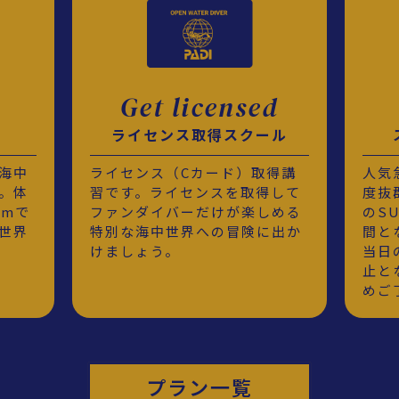
Get licensed
ライセンス取得スクール
海中
ライセンス（Cカード）取得講
人気
。体
習です。ライセンスを取得して
度抜
2mで
ファンダイバーだけが楽しめる
のS
世界
特別な海中世界への冒険に出か
間と
けましょう。
当日
止と
めご
プラン一覧