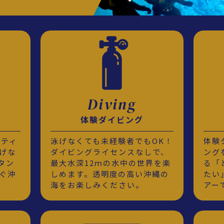
Diving
体験ダイビング
ビティ
泳げなくても未経験者でもOK！
体験
げな
ダイビングライセンスなしで、
ング
タン
最大水深12ｍの水中の世界を楽
る「
ぐ沖
しめます。透明度の高い沖縄の
たい
海をお楽しみください。
アー