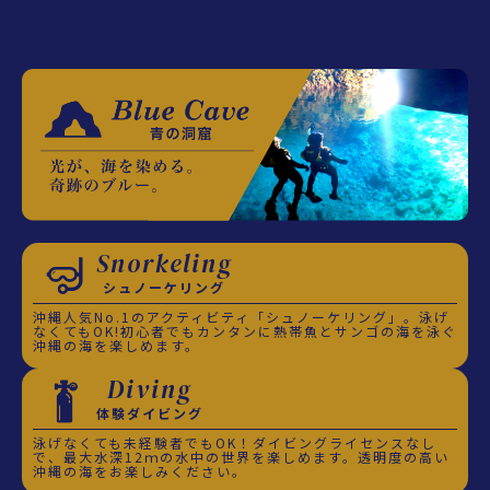
Snorkeling
シュノーケリング
沖縄人気No.1のアクティビティ「シュノーケリング」。泳げ
なくてもOK!初心者でもカンタンに熱帯魚とサンゴの海を泳ぐ
沖縄の海を楽しめます。
Diving
体験ダイビング
泳げなくても未経験者でもOK！ダイビングライセンスなし
で、最大水深12ｍの水中の世界を楽しめます。透明度の高い
沖縄の海をお楽しみください。