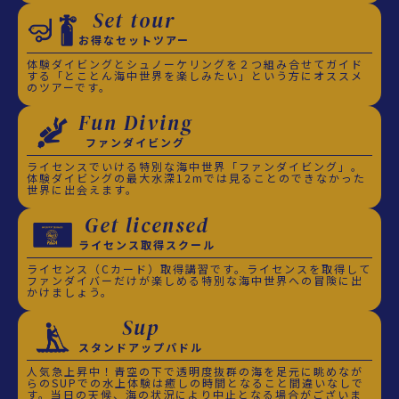
Set tour
お得なセットツアー
体験ダイビングとシュノーケリングを２つ組み合せてガイド
する「とことん海中世界を楽しみたい」という方にオススメ
のツアーです。
Fun Diving
ファンダイビング
ライセンスでいける特別な海中世界「ファンダイビング」。
体験ダイビングの最大水深12mでは見ることのできなかった
世界に出会えます。
Get licensed
ライセンス取得スクール
ライセンス（Cカード）取得講習です。ライセンスを取得して
ファンダイバーだけが楽しめる特別な海中世界への冒険に出
かけましょう。
Sup
スタンドアップパドル
人気急上昇中！青空の下で透明度抜群の海を足元に眺めなが
らのSUPでの水上体験は癒しの時間となること間違いなしで
す。当日の天候、海の状況により中止となる場合がございま