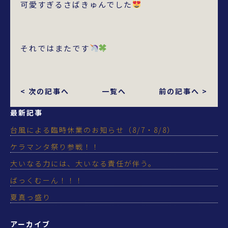
可愛すぎるさばきゅんでした
それではまたです
< 次の記事へ
一覧へ
前の記事へ >
最新記事
台風による臨時休業のお知らせ（8/7・8/8）
ケラマンタ祭り参戦！！
大いなる力には、大いなる責任が伴う。
ばっくむーん！！！
夏真っ盛り
アーカイブ