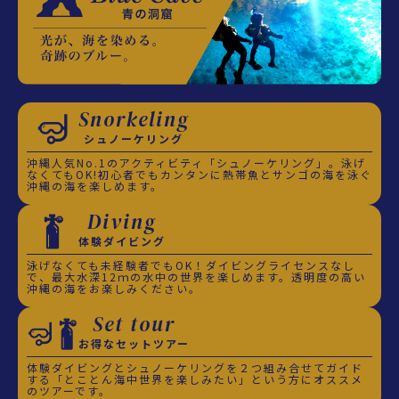
Snorkeling
シュノーケリング
沖縄人気No.1のアクティビティ「シュノーケリング」。泳げ
なくてもOK!初心者でもカンタンに熱帯魚とサンゴの海を泳ぐ
沖縄の海を楽しめます。
Diving
体験ダイビング
泳げなくても未経験者でもOK！ダイビングライセンスなし
で、最大水深12ｍの水中の世界を楽しめます。透明度の高い
沖縄の海をお楽しみください。
Set tour
お得なセットツアー
体験ダイビングとシュノーケリングを２つ組み合せてガイド
する「とことん海中世界を楽しみたい」という方にオススメ
のツアーです。