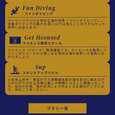
Fun Diving
ファンダイビング
ライセンスでいける特別な海中世界「ファンダイビング」。
体験ダイビングの最大水深12mでは見ることのできなかった
世界に出会えます。
Get licensed
ライセンス取得スクール
ライセンス（Cカード）取得講習です。ライセンスを取得して
ファンダイバーだけが楽しめる特別な海中世界への冒険に出
かけましょう。
Sup
スタンドアップパドル
人気急上昇中！青空の下で透明度抜群の海を足元に眺めなが
らのSUPでの水上体験は癒しの時間となること間違いなしで
す。当日の天候、海の状況により中止となる場合がございま
す。予めご了承ください。
プラン一覧