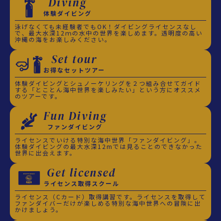
Diving
体験ダイビング
泳げなくても未経験者でもOK！ダイビングライセンスなし
で、最大水深12ｍの水中の世界を楽しめます。透明度の高い
沖縄の海をお楽しみください。
Set tour
お得なセットツアー
体験ダイビングとシュノーケリングを２つ組み合せてガイド
する「とことん海中世界を楽しみたい」という方にオススメ
のツアーです。
Fun Diving
ファンダイビング
ライセンスでいける特別な海中世界「ファンダイビング」。
体験ダイビングの最大水深12mでは見ることのできなかった
世界に出会えます。
Get licensed
ライセンス取得スクール
ライセンス（Cカード）取得講習です。ライセンスを取得して
ファンダイバーだけが楽しめる特別な海中世界への冒険に出
かけましょう。