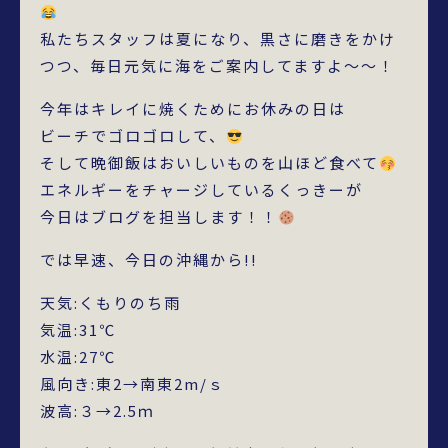
私たちスタッフは夏になり、黒さに磨きをかけ
つつ、毎日元気に海をご案内してますよ～～！
今年はキレイに焼くためにお休みの日は
ビーチでゴロゴロして、
そして晩御飯はおいしいものを山ほど食べて
エネルギーをチャージしているくっきーが
今日はブログを担当します！！
では早速、今日の沖縄から!!
天気:くもりのち雨
気温:31℃
水温:27℃
風向き:東2→南東2m/ｓ
波高:３→2.5ｍ