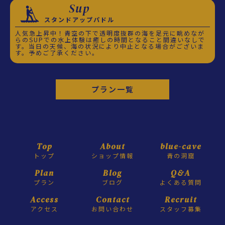
Sup
スタンドアップパドル
人気急上昇中！青空の下で透明度抜群の海を足元に眺めなが
らのSUPでの水上体験は癒しの時間となること間違いなしで
す。当日の天候、海の状況により中止となる場合がございま
す。予めご了承ください。
プラン一覧
Top
About
blue-cave
トップ
ショップ情報
青の洞窟
Plan
Blog
Q&A
プラン
ブログ
よくある質問
Access
Contact
Recruit
アクセス
お問い合わせ
スタッフ募集