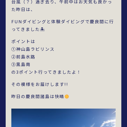
台風（？）過ぎ去り、午前中はお天気も良かっ
た昨日は、
FUNダイビングと体験ダイビングで慶良間に行
ってきました🏝
ポイントは
①神山島ラビリンス
②前島水路
③黒島南
の3ポイント行ってきましたよ！
その模様をお届けします!!
昨日の慶良間諸島は快晴