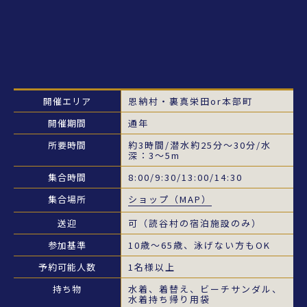
開催エリア
恩納村・裏真栄田or本部町
開催期間
通年
所要時間
約3時間/潜水約25分～30分/水
深：3～5m
集合時間
8:00/9:30/13:00/14:30
集合場所
ショップ（MAP）
送迎
可（読谷村の宿泊施設のみ）
参加基準
10歳～65歳、泳げない方もOK
予約可能人数
1名様以上
持ち物
水着、着替え、ビーチサンダル、
水着持ち帰り用袋