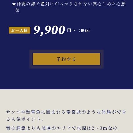
★沖縄の海で絶対にがっかりさせない真心こめた心意
気
9,900
円〜
お一人様
（税込）
予約する
サンゴや熱帯魚に囲まれる竜宮城のような体験ができ
る人気ポイント。
青の洞窟よりも浅場のエリアで水深は2～3ｍなの