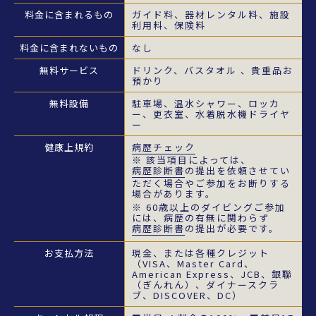
料金に
含まれるもの
ガイド料、器材レンタル料、施設
利用料、保険料
料金に
含まれないもの
なし
無料サービス
ドリンク、バスタオル 、貴重品お
預かり
無料設備
駐車場、温水シャワー、ロッカ
ー、更衣室、水着脱水機ドライヤ
ー
健康上規約
病歴チェック
※ 該当項目によっては、
病歴診断書
の提出を依頼させてい
ただく場合やご参加をお断りする
場合があります。
※ 60歳以上のダイビングご参加
には、病歴の有無に関わらず
病歴診断書
の提出が必要です。
お支払方法
現金、または各種クレジット
（VISA、Master Card、
American Express、JCB、銀聯
（ぎんれん）、ダイナースクラ
ブ、DISCOVER、DC）