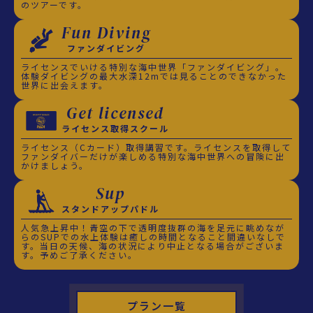
のツアーです。
Fun Diving
ファンダイビング
ライセンスでいける特別な海中世界「ファンダイビング」。
体験ダイビングの最大水深12mでは見ることのできなかった
世界に出会えます。
Get licensed
ライセンス取得スクール
ライセンス（Cカード）取得講習です。ライセンスを取得して
ファンダイバーだけが楽しめる特別な海中世界への冒険に出
かけましょう。
Sup
スタンドアップパドル
人気急上昇中！青空の下で透明度抜群の海を足元に眺めなが
らのSUPでの水上体験は癒しの時間となること間違いなしで
す。当日の天候、海の状況により中止となる場合がございま
す。予めご了承ください。
プラン一覧