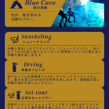
Snorkeling
シュノーケリング
沖縄人気No.1のアクティビティ「シュノーケリング」。泳げ
なくてもOK!初心者でもカンタンに熱帯魚とサンゴの海を泳ぐ
沖縄の海を楽しめます。
Diving
体験ダイビング
泳げなくても未経験者でもOK！ダイビングライセンスなし
で、最大水深12ｍの水中の世界を楽しめます。透明度の高い
沖縄の海をお楽しみください。
Set tour
お得なセットツアー
体験ダイビングとシュノーケリングを２つ組み合せてガイド
する「とことん海中世界を楽しみたい」という方にオススメ