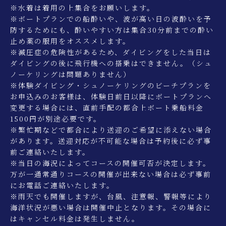
※水着は着用の上集合をお願いします。
※ボートプランでの船酔いや、波が高い日の波酔いを予
防するためにも、酔いやすい方は集合30分前までの酔い
止め薬の服用をオススメします。
※減圧症の危険性があるため、ダイビングをした当日は
ダイビングの後に飛行機への搭乗はできません。（シュ
ノーケリングは問題ありません）
※体験ダイビング・シュノーケリングのビーチプランを
お申込みのお客様は、体験日前日以降にボートプランへ
変更する場合には、直前手配の都合上ボート乗船料金
1500円が別途必要です。
※繁忙期などで都合により送迎のご希望に添えない場合
があります。送迎対応が不可能な場合は予約後に必ず事
前ご連絡いたします。
※当日の海況によってコースの開催可否が決定します。
万が一通常通りコースの開催が出来ない場合は必ず事前
にお電話ご連絡いたします。
※雨天でも開催しますが、台風、注意報、警報等により
海洋状況が悪い場合は開催中止となります。その場合に
はキャンセル料金は発生しません。